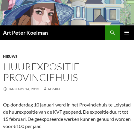
Skip
to
content
Search
Art Peter Koelman
PRIMAR
MENU
NIEUWS
HUUREXPOSITIE
PROVINCIEHUIS
JANUARY 14, 2013
ADMIN
Op donderdag 10 januari werd in het Provinciehuis te Lelystad
de huurexpositie van de KVF geopend. De expositie duurt tot
15 februari. De geëxposeerde werken kunnen gehuurd worden
voor €100 per jaar.