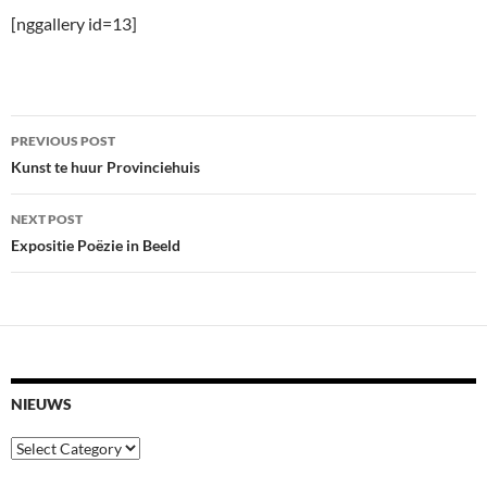
[nggallery id=13]
Post
PREVIOUS POST
navigation
Kunst te huur Provinciehuis
NEXT POST
Expositie Poëzie in Beeld
NIEUWS
Nieuws