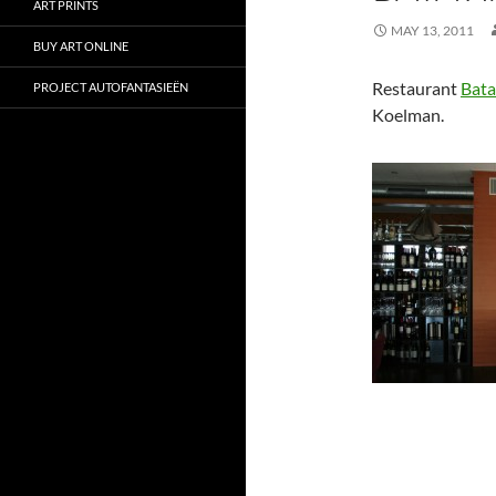
ART PRINTS
MAY 13, 2011
BUY ART ONLINE
Restaurant
Bata
PROJECT AUTOFANTASIEËN
Koelman.