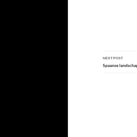
Post
NEXT POST
navigatio
Spaanse landscha