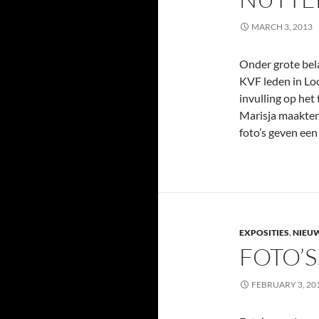
MARCH 3, 2013
Onder grote bela
KVF leden in Lo
invulling op het
Marisja maakten
foto’s geven een
EXPOSITIES
,
NIEU
FOTO’S
FEBRUARY 3, 20