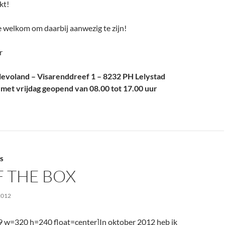
kt!
 welkom om daarbij aanwezig te zijn!
r
levoland – Visarenddreef 1 – 8232 PH Lelystad
met vrijdag geopend van 08.00 tot 17.00 uur
S
F THE BOX
2012
09 w=320 h=240 float=center]In oktober 2012 heb ik