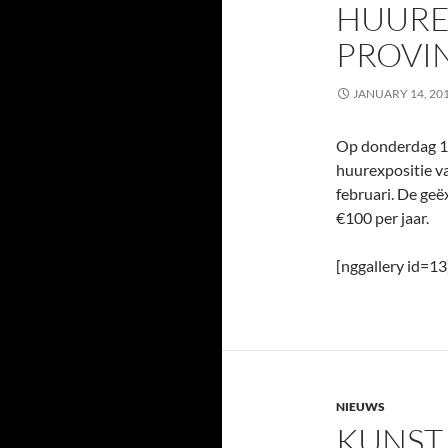
HUURE
PROVI
JANUARY 14, 20
Op donderdag 10 
huurexpositie v
februari. De g
€100 per jaar.
[nggallery id=13
NIEUWS
KUNST