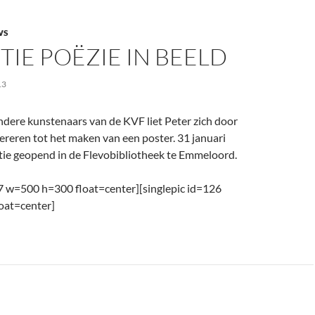
WS
TIE POËZIE IN BEELD
13
dere kunstenaars van de KVF liet Peter zich door
ereren tot het maken van een poster. 31 januari
tie geopend in de Flevobibliotheek te Emmeloord.
27 w=500 h=300 float=center][singlepic id=126
oat=center]