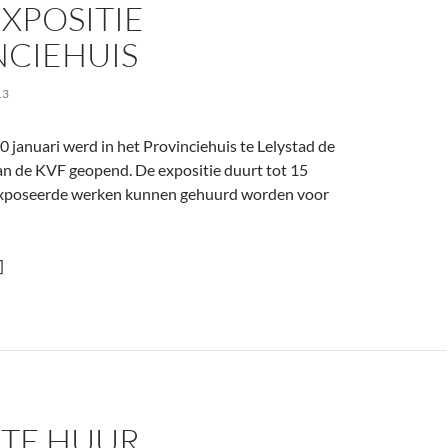
XPOSITIE
NCIEHUIS
13
januari werd in het Provinciehuis te Lelystad de
an de KVF geopend. De expositie duurt tot 15
eëxposeerde werken kunnen gehuurd worden voor
]
 TE HUUR