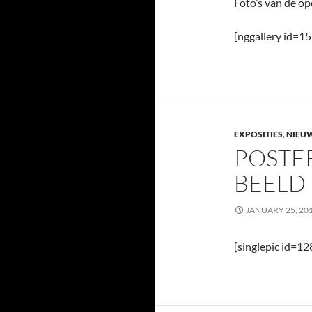
Foto’s van de op
[nggallery id=15
EXPOSITIES
,
NIEU
POSTER
BEELD
JANUARY 25, 20
[singlepic id=1