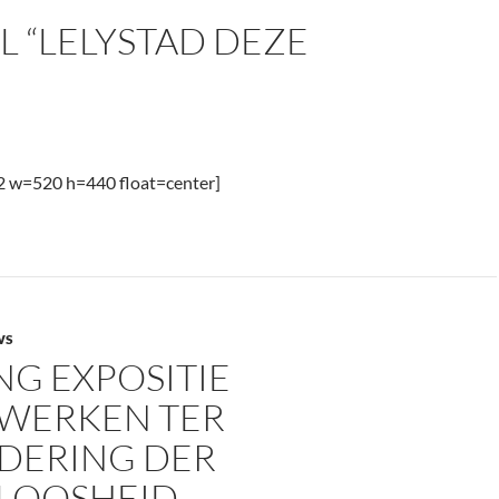
L “LELYSTAD DEZE
62 w=520 h=440 float=center]
WS
NG EXPOSITIE
WERKEN TER
DERING DER
LOOSHEID