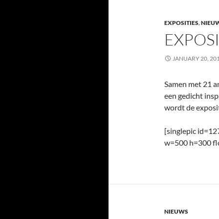
EXPOSITIES
,
NIEU
EXPOSI
JANUARY 20, 20
Samen met 21 an
een gedicht insp
wordt de exposi
[singlepic id=1
w=500 h=300 fl
NIEUWS