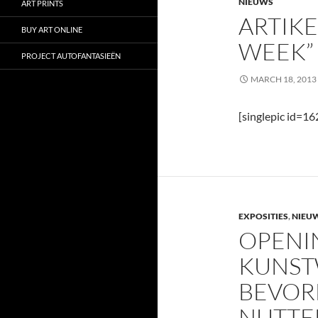
NIEUWS
ART PRINTS
ARTIKE
BUY ART ONLINE
WEEK”
PROJECT AUTOFANTASIEËN
MARCH 18, 2013
[singlepic id=1
EXPOSITIES
,
NIEU
OPENI
KUNST
BEVOR
NUTTE