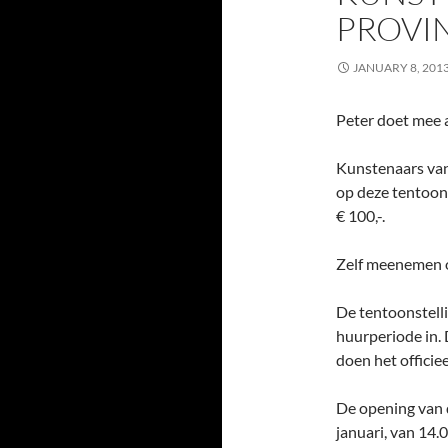
PROVI
JANUARY 8, 201
Peter doet mee
Kunstenaars van
op deze tentoons
€ 100,-.
Zelf meenemen o
De tentoonstelli
huurperiode in.
doen het officie
De opening van 
januari, van 14.