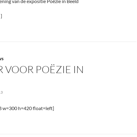
ening van de expositie Poëzie in Beeld
 ]
WS
 VOOR POËZIE IN
13
28 w=300 h=420 float=left]