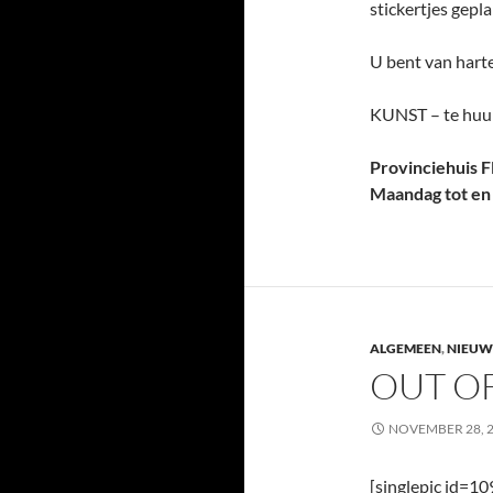
stickertjes gepla
U bent van harte
KUNST – te huu
Provinciehuis F
Maandag tot en 
ALGEMEEN
,
NIEUW
OUT O
NOVEMBER 28, 
[singlepic id=1